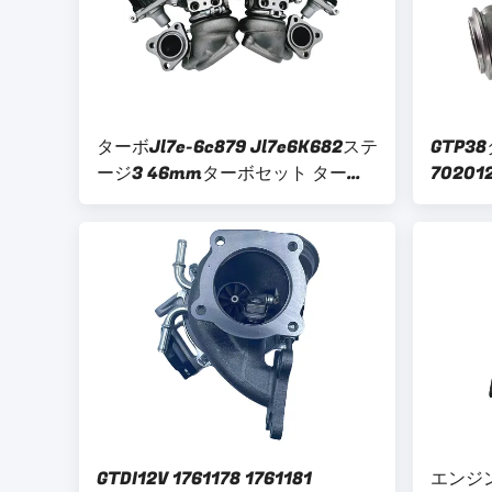
ターボJl7e-6c879 Jl7e6K682ステ
GTP38
ージ3 46mmターボセット ターボ
70201
チャージャー 1ペア フォード F-
1831
150 ラプター 3.5L エコブースト
チャージャ
F550
GTDI12V 1761178 1761181
エンジン