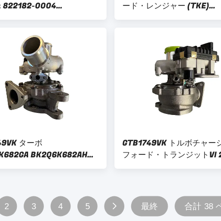
a 822182-0004
ード・レンジャー (TKE)
6K682DD フォード・ランガ
GTD2056VZK 2011- 3.2 T
3.2L
49VK ターボ
GTB1749VK トルボチャ
K682GA BK2Q6K682AH
フォード・トランジットVI 2.
0-5006S 786880-0006 フ
ルボ 786880-5006S 1741
ンジンのための Duratorq
BK2Q6K682GA BK2Q-6K6
uro-5 2.2L
1946738
2
3
4
5
最終
合計 38