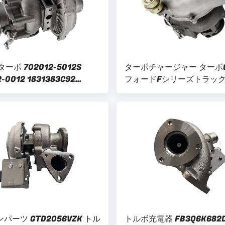
ターボ 702012-5012S
ターボチャージャー ターボG
2-0012 1831383C92
フォードFシリーズトラック用
383C94 折りたたみ用ターボ
パワーストローク ディーゼ
ー F-250 F-350 F-450
ジン 1831383C94 702012
 ディーゼル7.3Lエンジン
パーツ GTD2056VZK トル
トルボ充電器 FB3Q6K682