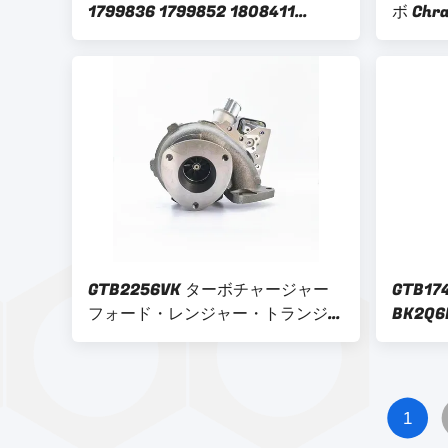
1799836 1799852 1808411
ボ Chr
1808366 2082254 2008150
FB3Q
53420053 トルボチャージャー フ
ー 3.2L
ォード用
GTB2256VK ターボチャージャー
GTB17
フォード・レンジャー・トランジッ
BK2Q6
ト マツダ BT-50 2011- 3.2 TDCi
78688
812971-5002 BK3Q-6K682-AB
ォードエ
UH05-13-700 853333-5001W
TDCi E
1