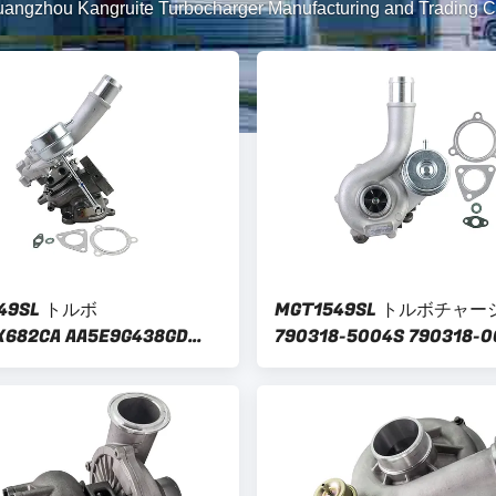
angzhou Kangruite Turbocharger Manufacturing and Trading 
49SL トルボ
MGT1549SL トルボチャ
K682CA AA5E9G438GD
790318-5004S 790318-0
G438GE AA5Z-6K682-F
790318-0002 790318-0
-9G438-GD トルボチャージ
790318-0004 790318-0
ォード エコブースト 3.5L
790318-0006 AA5E-6K6
ンジン
ために