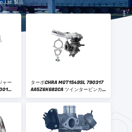
Co.,Ltd. 製品
ージャー
ターボCHRA MGT1549SL 790317
001
AA5Z6K682CA ツインタービンカ
003
ートリッジ Chra コア フォード エ
005
クスプローラー スポーツ 3.5L V6
82-BAの
ガス DOHC 2013-2018