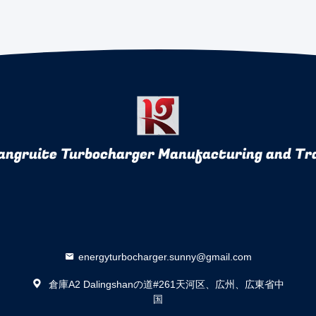
ngruite Turbocharger Manufacturing and Tra
energyturbocharger.sunny@gmail.com
倉庫A2 Dalingshanの道#261天河区、広州、広東省中
国