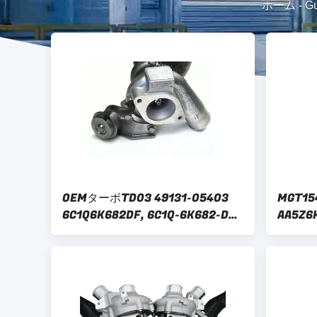
ホーム
-
Gu
OEMターボTD03 49131-05403
MGT15
6C1Q6K682DF, 6C1Q-6K682-DF
AA5Z6
ターボチャージャー
AA5E9
AA5E
ャー フ
V6 エ