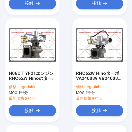
接触
接触
H06CT YF21エンジン
RHC62W Hinoターボ
RHC62W Hinoのター
VA240039 VB240039
ボチャージャー
VC240039
価格:
negotiable
価格:
negotiable
VI240042 VA240041
241002203A 6T574
MOQ:
1部分
MOQ:
1部分
VB240041 VC240041
C61CAD-S0039B
VG240041 24100-
H07C-Tエンジン
最新価格を得る
最新価格を得る
2263A
接触
接触