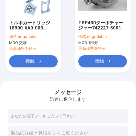
工場旅行
品質管理
トルボカートリッジ
TBP430ターボチャー
18900-6A0-003
ジャー742227-5001S
私達に連絡しなさい
F45CET-S0018B
742227-0001 YF75エ
価格:
negotiable
価格:
negotiable
F45CET-S0018G
ンジンを搭載する
MOQ:
交渉
MOQ:
1部分
VA400018 VB400018
479031-0003
ニュース
トルボチャージャーコ
241003301A
最新価格を得る
最新価格を得る
ア
241003301 24100-
3301A
接触
接触
エネルギー ターボチャージャー
パーキンズのターボチャージャー
メッセージ
迅速に返信します
小松のターボチャージャー
トヨタのターボチャージャー
幼虫のターボチャージャー