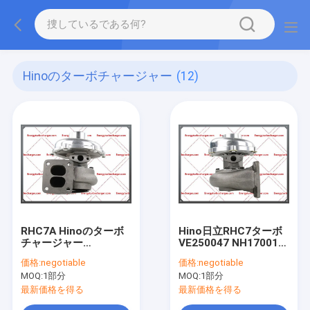
Hinoのターボチャージャー
(12)
RHC7A Hinoのターボ
Hino日立RHC7ターボ
チャージャー
VE250047 NH170011
VC250019
VF250047 VA250047
価格:
negotiable
価格:
negotiable
241001440B 1440C
24100-1397A EP100
MOQ:
1部分
MOQ:
1部分
1440D 241001440D
エンジン
24100-1440B-C-D
最新価格を得る
最新価格を得る
EP100エンジン